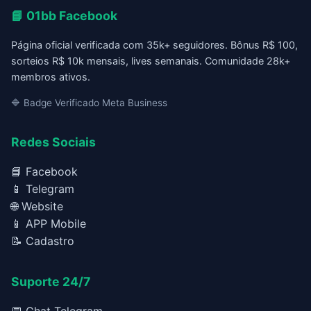
📘 01bb Facebook
Página oficial verificada com 35k+ seguidores. Bônus R$ 100,
sorteios R$ 10k mensais, lives semanais. Comunidade 28k+
membros ativos.
🔷 Badge Verificado Meta Business
Redes Sociais
📘 Facebook
📱 Telegram
🌐 Website
📱 APP Mobile
📝 Cadastro
Suporte 24/7