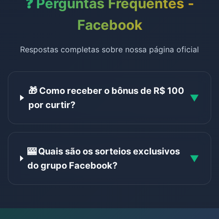
❓ Perguntas Frequentes -
Facebook
Respostas completas sobre nossa página oficial
🎁 Como receber o bônus de R$ 100
▼
por curtir?
🎰 Quais são os sorteios exclusivos
▼
do grupo Facebook?