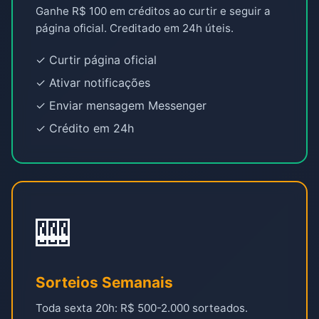
Ganhe R$ 100 em créditos ao curtir e seguir a
página oficial. Creditado em 24h úteis.
✓ Curtir página oficial
✓ Ativar notificações
✓ Enviar mensagem Messenger
✓ Crédito em 24h
🎰
Sorteios Semanais
Toda sexta 20h: R$ 500-2.000 sorteados.