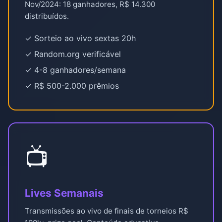
Nov/2024: 18 ganhadores, R$ 14.300
distribuídos.
✓ Sorteio ao vivo sextas 20h
✓ Random.org verificável
✓ 4-8 ganhadores/semana
✓ R$ 500-2.000 prêmios
📺
Lives Semanais
Transmissões ao vivo de finais de torneios R$