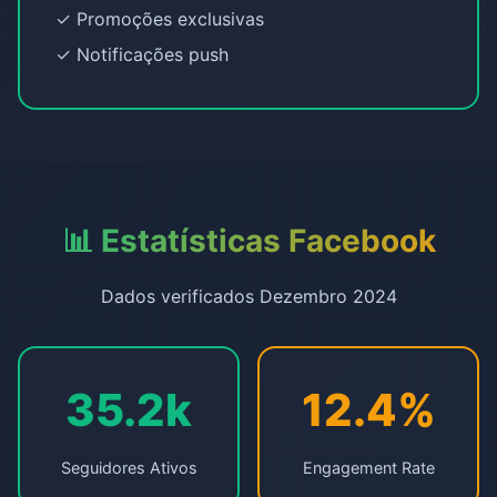
✓ Promoções exclusivas
✓ Notificações push
📊 Estatísticas Facebook
Dados verificados Dezembro 2024
35.2k
12.4%
Seguidores Ativos
Engagement Rate