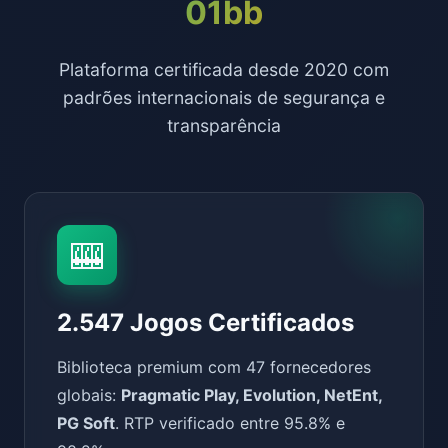
01bb
Plataforma certificada desde 2020 com
padrões internacionais de segurança e
transparência
🎰
2.547 Jogos Certificados
Biblioteca premium com 47 fornecedores
globais:
Pragmatic Play, Evolution, NetEnt,
PG Soft
. RTP verificado entre 95.8% e