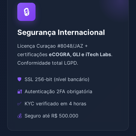
🔒
Segurança Internacional
Licença Curaçao #8048/JAZ +
certificações
eCOGRA, GLI e iTech Labs
.
Conformidade total LGPD.
🛡️
SSL 256-bit (nível bancário)
🔐
Autenticação 2FA obrigatória
✅
KYC verificado em 4 horas
💰
Seguro até R$ 500.000