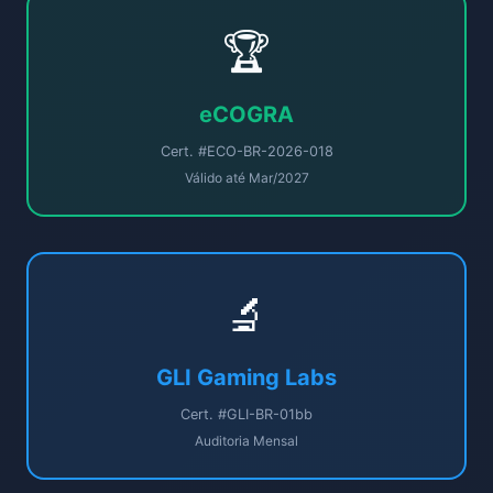
🏆
eCOGRA
Cert. #ECO-BR-2026-018
Válido até Mar/2027
🔬
GLI Gaming Labs
Cert. #GLI-BR-01bb
Auditoria Mensal