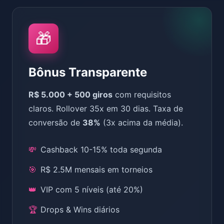
🎁
Bônus Transparente
R$ 5.000 + 500 giros
com requisitos
claros. Rollover 35x em 30 dias. Taxa de
conversão de
38%
(3x acima da média).
💸
Cashback 10-15% toda segunda
🎯
R$ 2.5M mensais em torneios
👑
VIP com 5 níveis (até 20%)
🏆
Drops & Wins diários