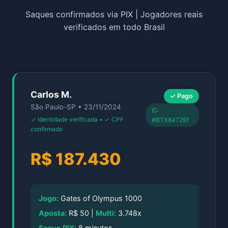
Saques confirmados via PIX | Jogadores reais
verificados em todo Brasil
Carlos M.
✓ Pago
São Paulo-SP • 23/11/2024
ID:
✓ Identidade verificada • ✓ CPF
#BTX847291
confirmado
R$ 187.430
Jogo:
Gates of Olympus 1000
Aposta:
R$ 50 |
Multi:
3.748x
Saque PIX:
8 minutos