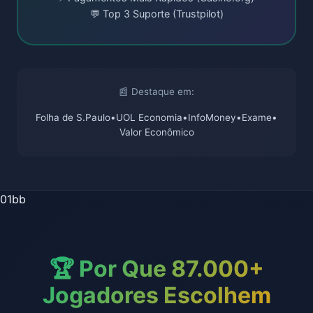
💬 Top 3 Suporte (Trustpilot)
📰 Destaque em:
Folha de S.Paulo
•
UOL Economia
•
InfoMoney
•
Exame
•
Valor Econômico
01bb
🏆 Por Que 87.000+
Jogadores Escolhem