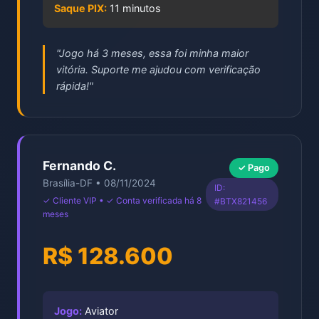
Saque PIX:
11 minutos
"Jogo há 3 meses, essa foi minha maior
vitória. Suporte me ajudou com verificação
rápida!"
Fernando C.
✓ Pago
Brasília-DF • 08/11/2024
ID:
✓ Cliente VIP • ✓ Conta verificada há 8
#BTX821456
meses
R$ 128.600
Jogo:
Aviator