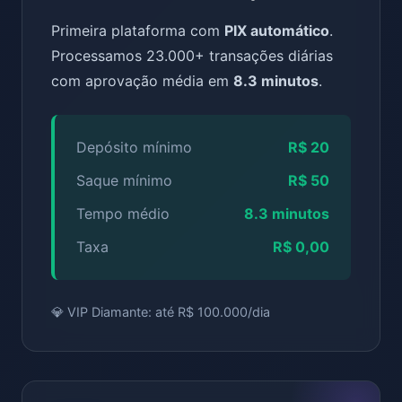
Primeira plataforma com
PIX automático
.
Processamos 23.000+ transações diárias
com aprovação média em
8.3 minutos
.
Depósito mínimo
R$ 20
Saque mínimo
R$ 50
Tempo médio
8.3 minutos
Taxa
R$ 0,00
💎 VIP Diamante: até R$ 100.000/dia