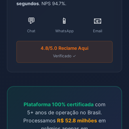
segundos
. NPS 94.7%.
💬
📱
📧
Chat
WhatsApp
Email
4.8/5.0 Reclame Aqui
Verificado ✓
Plataforma 100% certificada
com
5+ anos de operação no Brasil.
Processamos
R$ 52.8 milhões
em
prêmios apenas em