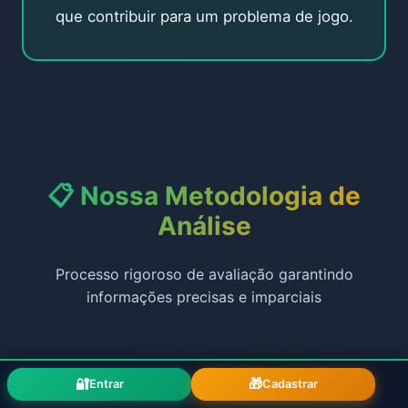
que contribuir para um problema de jogo.
📋 Nossa Metodologia de
Análise
Processo rigoroso de avaliação garantindo
informações precisas e imparciais
🔐
🎁
Entrar
Cadastrar