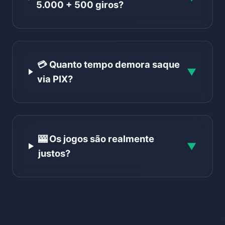
5.000 + 500 giros?
💳 Quanto tempo demora saque
▼
via PIX?
🎰 Os jogos são realmente
▼
justos?