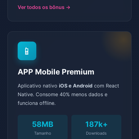
Ver todos os bônus →
📱
APP Mobile Premium
Aplicativo nativo
iOS e Android
com React
Native. Consome 40% menos dados e
funciona offline.
58MB
187k+
Tamanho
Downloads