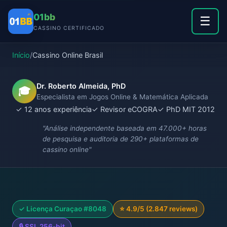
01bb
☰
CASSINO CERTIFICADO
Início
/
Cassino Online Brasil
Dr. Roberto Almeida, PhD
🎓
Especialista em Jogos Online & Matemática Aplicada
✓ 12 anos experiência
✓ Revisor eCOGRA
✓ PhD MIT 2012
"Análise independente baseada em 47.000+ horas
de pesquisa e auditoria de 290+ plataformas de
cassino online"
✓ Licença Curaçao #8048
⭐ 4.9/5 (2.847 reviews)
🔒 SSL 256-bit