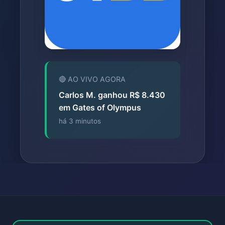
🔴 AO VIVO AGORA
Carlos M. ganhou R$ 8.430
em Gates of Olympus
há 3 minutos