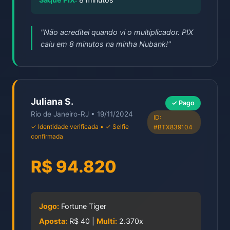
"Não acreditei quando vi o multiplicador. PIX
caiu em 8 minutos na minha Nubank!"
Juliana S.
✓ Pago
Rio de Janeiro-RJ • 19/11/2024
ID:
✓ Identidade verificada • ✓ Selfie
#BTX839104
confirmada
R$ 94.820
Jogo:
Fortune Tiger
Aposta:
R$ 40 |
Multi:
2.370x