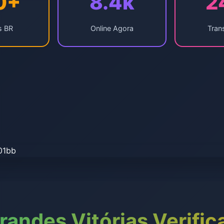
0+
8.4k
2
s BR
Online Agora
Tran
randes Vitórias Verifi