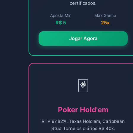
certificados.
Aposta Mín
Max Ganho
R$ 5
25x
Jogar Agora
🃏
Poker Hold'em
RTP 97.82%. Texas Hold'em, Caribbean
Stud, torneios diários R$ 40k.