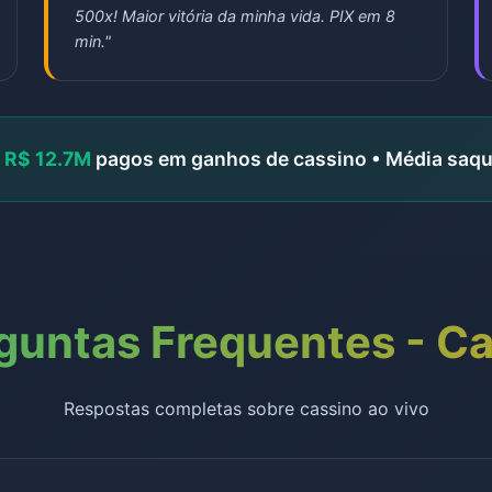
500x! Maior vitória da minha vida. PIX em 8
min."
:
R$ 12.7M
pagos em ganhos de cassino • Média saq
guntas Frequentes - C
Respostas completas sobre cassino ao vivo