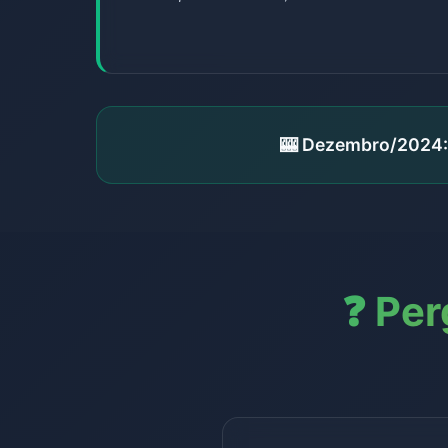
🎰 Dezembro/2024
❓ Per