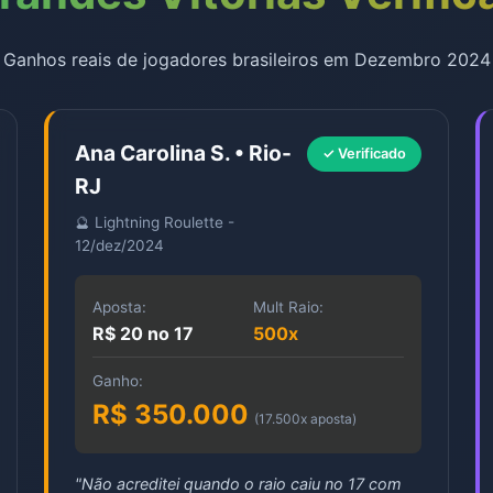
Ganhos reais de jogadores brasileiros em Dezembro 2024
Ana Carolina S. • Rio-
✓ Verificado
RJ
🔮 Lightning Roulette -
12/dez/2024
Aposta:
Mult Raio:
R$ 20 no 17
500x
Ganho:
R$ 350.000
(17.500x aposta)
"Não acreditei quando o raio caiu no 17 com