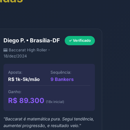
Diego P. • Brasília-DF
✓ Verificado
🎰 Baccarat High Roller -
18/dez/2024
Aposta:
Sequência:
R$ 1k-5k/mão
9 Bankers
Ganho:
R$ 89.300
(18x inicial)
"Baccarat é matemática pura. Segui tendência,
aumentei progressão, e resultado veio."