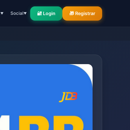
🔐 Login
🎁 Registrar
s
Social
▼
▼