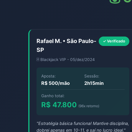
Rafael M. • São Paulo-
✓ Verificado
SP
🃏 Blackjack VIP - 05/dez/2024
Aposta:
Sessão:
R$ 500/mão
2h15min
Ganho total:
R$ 47.800
(96x retorno)
"Estratégia básica funciona! Mantive disciplina,
dobrei apenas em 10-11, e saí no lucro ideal."