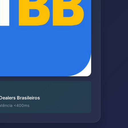
Dealers Brasileiros
atência <400ms