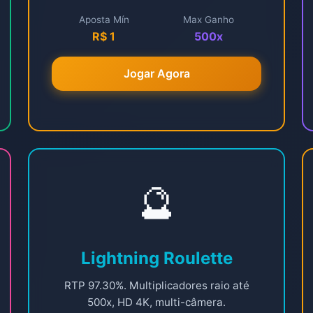
Aposta Mín
Max Ganho
R$ 1
500x
Jogar Agora
🔮
Lightning Roulette
RTP 97.30%. Multiplicadores raio até
500x, HD 4K, multi-câmera.