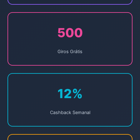
500
Giros Grátis
12%
Cashback Semanal