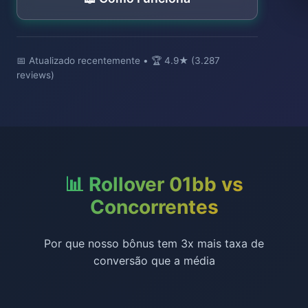
📅 Atualizado recentemente
•
🏆 4.9★ (3.287
reviews)
📊 Rollover 01bb vs
Concorrentes
Por que nosso bônus tem 3x mais taxa de
conversão que a média