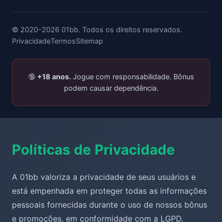
© 2020-2026 01bb. Todos os direitos reservados.
Privacidade
Termos
Sitemap
🔞
+18 anos.
Jogue com responsabilidade. Bônus
podem causar dependência.
Políticas de Privacidade
A 01bb valoriza a privacidade de seus usuários e
está empenhada em proteger todas as informações
pessoais fornecidas durante o uso de nossos bônus
e promoções, em conformidade com a LGPD.