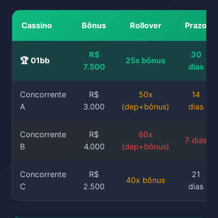
Cassino
Bônus
Rollover
Prazo
R$
30
🏆 01bb
25x bônus
7.500
dias
Concorrente
R$
50x
14
A
3.000
(dep+bônus)
dias
Concorrente
R$
60x
7 dias
B
4.000
(dep+bônus)
Concorrente
R$
21
40x bônus
C
2.500
dias